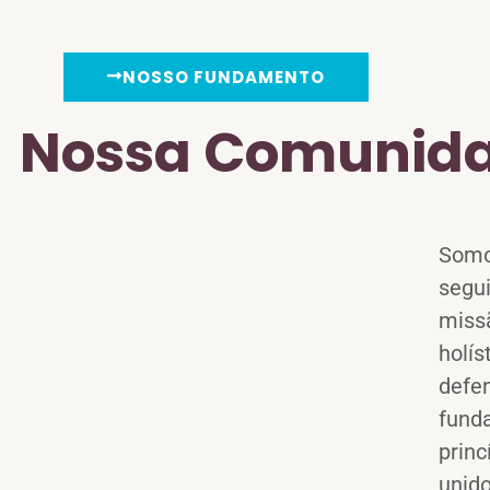
NOSSO FUNDAMENTO
Nossa Comunid
Somo
segui
miss
holís
defe
fund
princ
unido