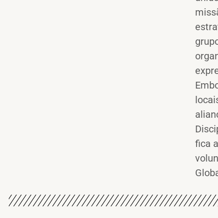
miss
estr
grup
organ
expre
Embo
locai
alian
Disci
fica 
volu
Globa