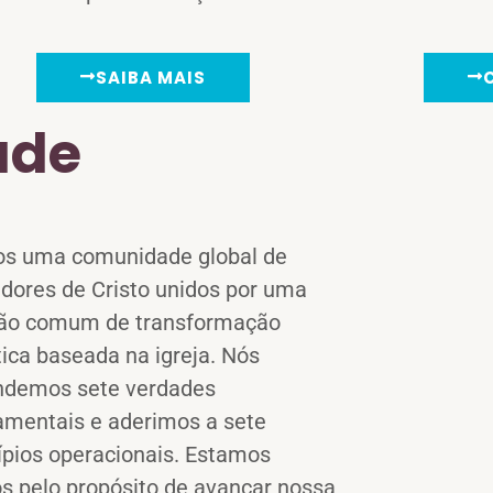
SAIBA MAIS
ade
s uma comunidade global de
dores de Cristo unidos por uma
ão comum de transformação
tica baseada na igreja. Nós
ndemos sete verdades
amentais e aderimos a sete
ípios operacionais. Estamos
s pelo propósito de avançar nossa