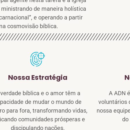
ipal agente nesta tarefa é a igreja
, ministrando de maneira holística
carnacional”, e operando a partir
ma cosmovisão bíblica.
Nossa Estratégia
N
 verdade bíblica e o amor têm a
A ADN é
pacidade de mudar o mundo de
voluntários
ro para fora, transformando vidas,
nossa equipe
ficando comunidades prósperas e
do
discipulando nações.