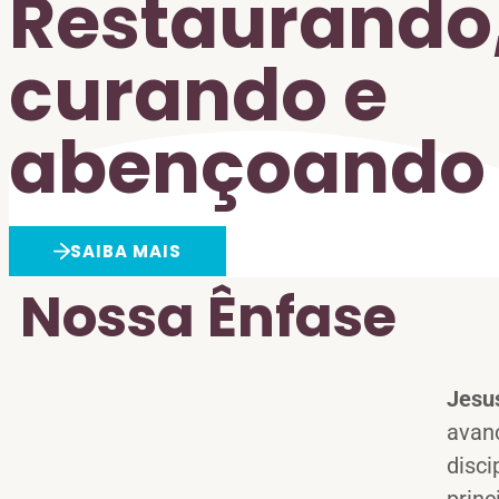
Restaurando
curando e
abençoando
SAIBA MAIS
Nossa Ênfase
Jesu
avan
disci